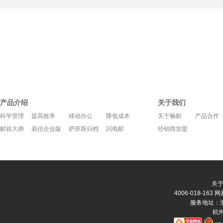
产品介绍
关于我们
科学管理
提高效率
移动办公
降低成本
关于畅邮
产品合作
邮箱大师
易信企业版
萨班斯归档
闪电邮
经销商加盟
关
4006-018-163
网
服务地址：浙
杭州