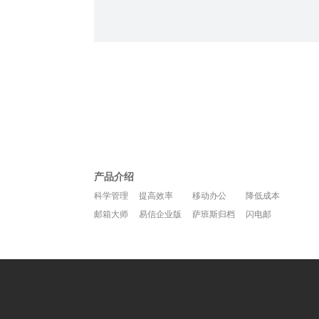
产品介绍
科学管理
提高效率
移动办公
降低成本
邮箱大师
易信企业版
萨班斯归档
闪电邮