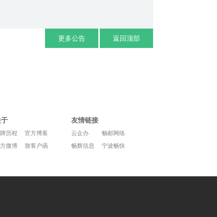
更多公告
返回顶部
关于
友情链接
牌历程
官方博客
云企办
畅邮网络
方微博
致客户函
畅辉信息
宁波畅快